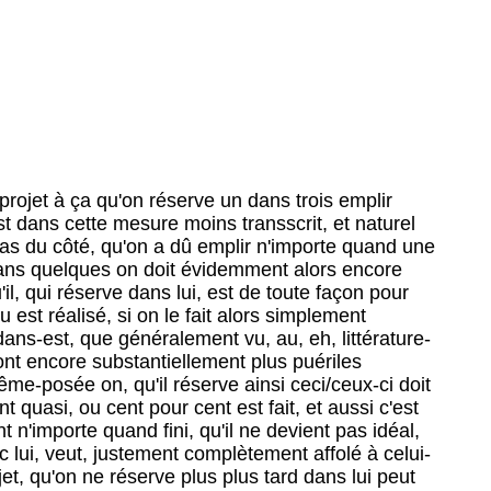
fini, bien alors mais, parce qu'est empli justement dernièrement la sorte, comme ceci, comme livres, bien alors mais se, eh, de l'éloignement très fortement adapte, et mais justement un valable entier réserve simplement emplirait, à quoi on normalement durant des années, eh, essaie de faire, eh, et justement celui-ci essaie de faire, ähm, eh, deviendrait, peut-être même exactement ce, ähm, est qu'alors justement ceci pendant alors encore plus, ähm, étire, parce que, et qu'est l'avantage unique, que ceux procèdent, ici a, parce que justement on ici vraiment quasi au même temps avec sien écriture aventure est et au sien écrit qu'eh, observation, on n'aperçoit rien aussi, parce qu'on, si on tape justement, évidemment à peine raisonnable informations à soi peut prendre, c'est donc la musique qu'on entend en passant eh, mais on peut lire à peine ou seulement ainsi survolant ainsi un journal à l'exemple, ou on peut aussi très lourdement, bien que ça aille déjà, comme je retiens, mais on peut très lourdement, eh, une conversation mène, eh sans que ceci Stream diminue ce qu'il ne doit pas mais, eh, ce serait entier, eh, incorrectement, eh, calque, eh, ne devrait pas naître proprement, ähm, bien qu'aussi ce dût être proprement à la difficulté aucun, ähm, il est vrai la difficulté unique, c'existe, est plat, sans aveugle-écrit mais vraiment avec un intent, avec un fade intentionalen, tellement sottement ceci justement alors aussi est, ainsi il ne devrait pas être non plus particulièrement stupide, mais il peut être justement sans problème tellement stupide comme il veut, ou ainsi, tellement uninspiriert ou tellement risible est, comme il veut, mais qu'on plat dans un fade unique, eh, justement quelque chose pensé là, eh, présente, que l'unique est dernièrement proprement, qu'unique, l'idée unique à cet entier, eh, chose, et, eh, même à quoi il, ähm, ainsi, ainsi, à quoi on demande maintenant évidemment pour ainsi dire le cas limite de cet entier est naturel, si maintenant il, eh, intéressant serait, si quelqu'un avait déjà-donc eu l'idée et s'il en réserve déjà un donnât, dans que, eh, exactement le ressemble justement déjà fût effectué, dans que peut-être même, s'il, par se ferme, on ne sait pas, ou dans un autre parallèle monde, l'un peu antérieur, ähm, il le débobine peut-être ici, ähm, comme ceci réserve déjà donne et peut-être aussi chaque seul, eh, phrase et chaque mot seul là déjà également est parlé, ähm, mais ce n'est pas proprement non plus le décisif qu'eh, à ça, premièrement il est relativement invraisemblable, et wenns quelqu'un a fait, que, des gens auront rendu des choses sûres qu'est y là proche et, eh, orthographes automatiques et livres, que, eh, justement, ähm, bien, dans, dans, dans que pendant, comme elle, eh, a été écrit, alors quasi aussi, eh, herausgehau ou a été pensé, a aussi été écrit, a été dehors-fait du rock, a été dehors-frappé, un le gibts, et certainement gibts aussi toutes les sortes différen