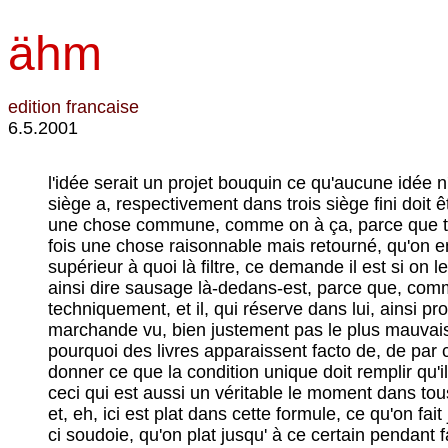
ähm
edition francaise
6.5.2001
l'idée serait un projet bouquin ce qu'aucune idée n'a absolument mais consiste l'idée unique le bouquin de projet à ça qu'on réserve un dans trois emplir siège a, respectivement dans trois siège fini doit être, mais pour ça aussi les trois l'entier siège à plus ou est dans cette mesure moins transscrit, et naturel une chose commune, comme on à ça, parce que toute la position initiale de l'autre côté vient quasi, ainsi pas du côté, qu'on a dû emplir n'importe quand une fois une chose raisonnable mais retourné, qu'on emplit simplement quelque chose et publie alors l'entier sans quelques on doit évidemment alors encore supérieur à quoi là filtre, ce demande il est si on le fait ainsi, l'entier avec réfléchi gel-mais, emplir, parce qu'il, qui réserve dans lui, est de toute façon pour ainsi dire sausage là-dedans-est, parce que, comme dit, l'idée de toute façon avec, indépendant du contenu est réalisé, si on le fait alors simplement techniquement, et il, qui réserve dans lui, ainsi proprement dernièrement complètement sausage est là-dedans-est, que généralement vu, au, eh, littérature-marchande vu, bien justement pas le plus mauvais origine idée pour un réserve est, la plupart des idées sont encore substantiellement plus puériles pourquoi des livres apparaissent facto de, de par conséquent devait ainsi cette idée purement abstraite, même-posée on, qu'il réserve ainsi ceci/ceux-ci doit donner ce que la condition unique doit remplir qu'il doit être vite fini, et où ce vecteur est maximisé justement quasi, ou cent pour cent est fait, et aussi c'est ceci qui est aussi un véritable le moment dans tous les autres livres organisation eh, qu'il doit être justement n'importe quand fini, qu'il ne devient pas idéal, et, eh, ici est plat dans cette formule, ce qu'on fait jusqu' à un moment certain donc ceci, qu'on réserve avec lui, veut, justement complètement affolé à celui-ci soudoie, qu'on plat jusqu' à ce certain pendant fait, et il est maintenant naturellement le problème au projet, qu'on ne réserve plus plus tard dans lui peut reconnaître, s'il a été effectué vraiment ou si a été blagué, c'est ce à lui chie réserve qu'à que livre-forme, on dût faire ainsi ainsi proprement quasi au setting qu'on s'assied sous le contrôle n'importe où, sous surveillance et plat après ça immédiat, si ceci pendant s'est écoulé, l'entier à l'imprime porte, l'autre chose est naturelle qu'il devrait être aussi complètement sausage pour ça, ähm, bien, quelle conscience réserve maintenant le contenu de ceux-ci, eh, produit, bien qu'il dût être déjà quelque chose intention des bières, justement que quelqu'un dans lui pendant pense ou produit ou se trouve, pas ainsi simplement n'importe quoi, ce qui est encollagé ou de la mer géante de lui, qui saute, eh, alors là n'importe comment hineingetütet devient, c'en serait faible un peu, aussi il serait faible, l'entier simple sur, accueillir et taper à la machine alors, ce qui n'est pas évidemment non plus contrôlable a lié, bien qu'on, eh qu'aurait naturellement l'avantage, qu'on aurait peut-être un fleuve un peu meilleur, et, eh, pas autant, eh ainsi une autre vitesse que peut-être aussi plus de la vitesse son, ce qu'on veut lire alors peut-être après, eh, correspond, mais le clou, ähm, n'est pas de toute façon justement le m si quelqu'un veut le l