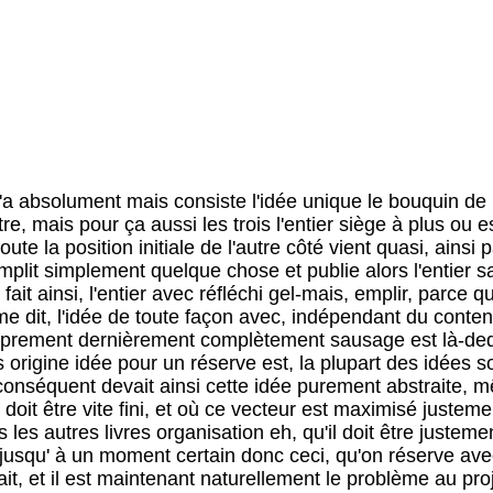
ire après, de façon psychoanalytique intéressant est justement peut-être encore, intérieurement justement combien on vrai à cette action sur soi-même par contrainte trahit, même si exprès on, ähm, rien ou vraisemblablement droit par ça qu'exprès on rien quant au contenu ou n'importe comment, ähm, intime dans a citation-peint ou nominalement intime là dedans-écrit mais justement, bien, qu'à la méthode, eh, qu'à méthode, ähm, eh, a donné ou le verfahrensbedin­gun­gen l'entier pendant réfléchit, que pour ainsi dire un vieux, ähm, artiste maladie est, décisif est évidemment principalement aussi, que le courant ne se brise pas et que plat, eh, l'autre condition devrait être justement peut-être que mais il dans un au, dans un courant unique se l'entier donne, qu'on ne réserve pas ainsi justement au même temps de choses intendiertes ou s'associées, ähm, dans ceci fait entrer, si quelqu'un écrit alors quelque chose à autre ou l'assume aux fades qui peuvent être absolument doit comme ne dit pas est lié à une personne, alors un doit calquer peut-être alors pour l'autre ou sinon n'importe quoi, ähm, signifie, qu'il ne devrait pas être ainsi en tout cas que, eh, alors ainsi, le wär alors proprement la même erreur qu'à le collage que justement on déjà fremdintendiertes, dans autre intendiertes, où est déjà pendant eingegan­gen, que l'entier, dans lequel réserve, organise, laisse entrer mais ré, ceci, que peut-être, eh, vise devrait être, serait vrai, que ce n'a pas comprimé justement pendant, que pendant le réfléchit, que pendant le de façon stupide herumwurstelns, le sichwiederholens, ähm, que pendant, où rien ne naît proprement productif, où justement seulement on sur ent­stehungs­bedingungen ou origine difficultés et l'entier chie autour-rêvassé qu'on il relativement non filtré, eh, justement dedans, fait entrer en courant, et qu'alors il personne intersssiert, est justement aussi, clairement, et aussi tout à fait correctement ainsi, de par conséquent aussi entier, eh, bizarre la présentation, que quelqu'un chie n'importe comment par-devant alors à celui-ci jusque derrière devrait lire, mais justement ce n'est pas de toute façon non plus ce, woraufs arrive ou ce ceci que ceci n'est pas proprement ce au projet médite, n'importe quoi de produire, ce que quelqu'un peut lire alors par-devant jusque derrière, et que devait aussi vrai dans la conséquence est réalisé, que ce n'est pas justement mais à la sauvette alors rien, que l'entier pendant ainsi il fait comme si c'est quelque chose qui ne devrait pas être lu par-devant jusque derrière ce qui est mais naturellement mais alors quelque chose que lu par-devant jusque derrière et veut être aimé alors dans la réalité qu'il wär ainsi tout à fait important, vraisemblable à la dissuasion ou au, bien, au, eh, il serait mais automatique, ähm sur une sorte, et aussi toutes les répétitions et stupidités, pas peut-être absolument les fautes de frappe, cependant les entiers, eh, absurdités et que solide-pend, qu'aucune nouvelle pensée ne se résigne, qu'il y n'en a pas proprement de toute façon, ähm, pff, au développement, ainsi tout ce montre, comme, ähm, et que serait aussi mais alors justement encore faux, s'il montre ou s'il était pour ainsi dire un symbole pour ça, comme, ähm, comme hydrate et délaie le normal pense est et comme rarement ça donc alors mais n'importe quand alors au travers grumeaux tellement petits de bonnes pensées donne mais ce serait ainsi aussi incorrectement ou déjà mille fois fait, ça est aller justement ce à qu'il réserve à lui mais il s'agît justement vraiment de ça, un en réserve avoir fait que, eh, justement simplement vrai dans trois siège fini était et ce un alors, s'il était alors vraiment 