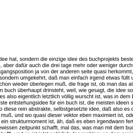
en überhaupt nicht der clou, ähm, m, psychoanalytisch interessant ist eben vielleicht noch, wieviel man intern eben wirklich bei dieser aktion über sich selbst zwangsweise verrät, selbst wenn man, ähm, absichtlich nichts oder wahrscheinlich gerade dadurch, daß man absichtlich nichts inhaltliches oder irgendwie, ähm, intimes in anführungsstrichen oder nominell intimes da hineinschreibt, sondern eben, ja, die verfahrens, äh, die verfahrens, ähm, äh, -angaben oder die verfahrensbedingungen die ganze zeit reflektiert, was ja sozusagen eine alte, ähm, künstlerkrankheit ist, entscheidend ist natürlich hauptsächlich auch, daß der strom nicht abbricht und daß eben, äh, die andere bedingung sollte eben vielleicht sein, daß es doch in einer am, in einem einzigen strom sich das ganze ergibt, daß man also nicht aus zeitgleich intendierte oder assoziierte sachen, ähm, eben in das buch hineinbringt, wenn jemand anderer etwas dann schreibt oder den faden übernimmt, was durchaus sein kann, es soll ja wie gesagt nicht an eine person gebunden sein, dann sollte das dann für den anderen vielleicht eine schlafpause oder sonst irgendetwas, ähm, bedeuten, es sollte jedenfalls nicht so sein, daß, äh, dann also, das wär ja dann eigentlich der gleiche fehler wie bei der collage, daß man eben schon fremdintendiertes, in anderes intendiertes, wo schon zeit eingegangen ist, die das ganze organisiert, in das buch hineinläßt, sondern d, das, was vielleicht, äh, ziel sein sollte, wäre wirklich, daß die eben nicht komprimierte zeit, die zeit des überlegens, die zeit des blöd herumwurstelns, des sichwiederholens, ähm, die zeit, wo eigentlich nichts produktives entsteht, wo man eben nur über entstehungsbedingungen oder entstehungschwierigkeiten und den ganzen scheiß herumphantasiert, daß man das relativ ungefiltert, äh, eben hinein, hineinlaufen läßt, und daß das dann niemanden intersssiert, ist eben auch, klar, und auch ganz richtig so, von daher auch völlig, äh, bizarr die vorstellung, daß jemand dann diesen scheiß irgendwie von vorne bis hinten durchlesen sollte, aber eben das ist auch überhaupt nicht das, woraufs ankommt oder was die, was, das ist eigentlich nicht der sinn des projektes, irgendetwas zu produzieren, was jemand dann von vorne bis hinten durchlesen kann, und das sollte auch wirklich in der konsequenz realisiert werden, daß es dann eben nicht doch heimlich etwas ist, was die ganze zeit so tut, als wäre es etwas, was nicht von vorne bis hinten durchgelesen werden soll, was aber dann in wirklichkeit doch natürlich etwas ist, was von vorne bis hinten durchgelesen und dann geliebt werden will, es wär also ganz wichtig, wahrscheinlich zur abschreckung oder zur, ja, zur, äh, wäre es doch auf eine art automatisches, ähm, und auch die ganzen wiederholungen und dummheiten, vielleicht nicht unbedingt die tippfehler, aber doch die ganzen, äh, sinnlosigkeiten und das festhängen, daß sich keine neuen gedanken ergeben, daß es eigentlich überhaupt keine, ähm, pff, entwicklung gibt, also alles was zeigt, wie, ähm, und das wäre aber dann eben auch schon wieder falsch, wenn es zeigen würde oder wenn es sozusagen ein symbol dafür wäre, wie, ähm, wie hydriert und verwässert das normale denken ist und wie selten es dann irgendwann mal dann doch zwischendurch so kleine klümpchen von guten gedanken gibt, sondern das wäre also auch falsch oder schon tausendmal gemacht, das ist nicht das, worum es bei dem buch eben geht, sondern es ginge eben wirklich darum, ein buch gemacht zu haben, daß, äh, eben einfach wirklich in drei tagen fertig war und was einen dann, wenn es dann wirklich ferti