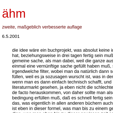
ähm
zweite, maßgeblich verbesserte auflage
6.5.2001
die idee wäre ein buchprojekt, was absolut keine idee hat, sondern die einzige idee des buchprojekts besteht darin, daß man ein buch in drei tagen zu füllen hat, beziehungsweise in drei tagen fertig sein muß, aber dafür auch die drei tage mehr oder weniger durchschreibt, und natürlich ist das ganze insofern eine gemeine sache, als man dabei, weil die ganze ausgangsposition ja von der anderen seite quasi herkommt, also nicht von der seite, daß man irgendwann einmal eine vernünftige sache gefüllt haben muß, sondern umgekehrt, daß man einfach irgend etwas füllt und das ganze dann herausbringt ohne irgendwelche filter, wobei man da natürlich dann schon wieder überlegen muß, die frage ist, ob man das also schafft, das ganze mit reflexivem gelaber zu füllen, weil es ja sozusagen wurscht ist, was in dem buch überhaupt drinsteht, weil, wie gesagt, die idee sowieso mit, unabhängig vom inhalt realisiert wird, wenn man es dann einfach technisch schafft, und es also eigentlich letztlich völlig wurscht ist, was in dem buch drinsteht, was allgemein gesehen, am, äh, literaturmarkt gesehen, ja eben nicht die schlechteste entstehungsidee für ein buch ist, die meisten ideen sind ja wesentlich läppischer noch, warum bücher de facto herauskommen, von daher sollte man also diese rein abstrakte, selbstgesetzte idee, daß also es dieses buch geben muß, was die einzige bedingung erfüllen muß, daß es schnell fertig sein muß, und wo quasi dieser vektor eben maximiert ist, oder hundertprozent gemacht ist, und auch das ist ja das, was eigentlich in allen anderen büchern auch ein strukturmoment ist, äh, daß es eben irgendwann fertig sein muß, daß es nicht ideal wird, und, äh, hier ist eben in dieser formel, was man bis zu einem gewissen zeitpunkt schafft, mal das, was man mit dem buch will, eben vollkommen aufgelöst hin zu diesem ding, was man eben bis zu dieser gewissen zeit schafft, und es ist jetzt natürlich das problem an dem projekt, daß man in dem buch später nicht mehr erkennen kann, ob es real durchgeführt wurde oder ob geflunkert wurde, das ist ja der scheiß an dem buch, daß, an der buchform, man müßte also eigentlich quasi das setting so machen, daß man sich irgendwo hinsetzt unter kontrolle, unter aufsicht und eben danach unmittelbar, wenn die zeit abgelaufen ist, das ganze zum druck bringt, die andere sache ist natürlich, daß es dafür auch völlig wurscht sein sollte, ähm, ja, welches bewußtsein jetzt den inhalt von diesem buch, äh, produziert, obwohl es schon etwas intentionales sein sollte, was eben irgendjemand in der zeit denkt oder produziert oder sich ausdenkt, also nicht einfach irgendetwas, was reincollagiert ist oder aus dem riesigen meer von dem, was herumspringt, äh, dann da irgendwie hineingetütet wird, das wäre ein bißchen schwach, auch wäre es schwach, das ganze einfach auf band aufzunehmen und dann abzutippen, was natürlich auch nicht kontrollierbar ist, obwohl man, äh, das natürlich den vorteil hätte, daß man vielleicht einen etwas besseren fluß hätte, und, äh, nicht soviel, äh, also eine andere geschwindigkeit, die vielleicht auch mehr der geschwindigkeit dessen, was man dann vielleicht nachher lesen will, äh, entspricht, aber ob das nachher jemand lesen will, ist eb