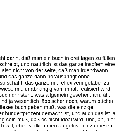
g wäre, ja dann doch, weil eben ja letztlich die art, wie das, wie bücher gefüllt werden, ja dann doch sich, äh, aus der entfernung sehr stark angleicht, und doch eben ein ganzes vollwertiges buch einfach füllen würde, woran man normalerweise jahrelang, äh, herumdoktert, äh, und eben dieses herumdoktern, ähm, äh, würde, ist ja vielleicht sogar gerade das, ähm, was dann eben die zeit dann noch mehr, ähm, streckt, weil, und das ist der einzige vorteil, den dieses verfahren hier hat, weil man hier eben wirklich quasi zeitgleich mit seinem schreiberlebnis ist und seiner schreib, äh, -wahrnehmung, man nimmt auch nichts wahr, weil man, wenn man eben tippt, natürlich kaum vernünftig informationen zu sich nehmen kann, es sei denn die musik, die man nebenbei hört, äh, aber man kann also zum beispiel kaum oder nur so überfliegend eine zeitung lesen, oder man kann auch sehr schwer, obwohl es geht schon, wie ich merke, aber man kann sehr schwer, äh, ein gespräch führen, äh, ohne daß der strom verebbt, was er ja nicht soll, sondern, äh, das wäre ja ganz, äh, falsch, äh, pausen, äh, sollten eigentlich nicht entstehen, ähm, obwohl auch das eigentlich keine, ähm, schwierigkeit sein sollte, es ist ja die einzige schwierigkeit wirklich, die besteht, ist eben, ohne blindtext, sondern wirklich mit einer intent, mit einem intentionalen faden, so dumm der dann eben auch sei, also er soll auch nicht besonders dumm sein, aber er kann eben ruhig so dumm sein, wie er will, oder so, so uninspiriert oder so lächerlich sein, wie er will, aber daß man eben in einem einzigen faden, äh, eben etwas gedachtes da, äh, präsentiert, daß ist ja letztlich eigentlich der einzige, der einzige, die einzige idee zu dieser ganzen, äh, sache, und, äh, wobei es sogar, ähm, so, also, wobei man jetzt natürlich sozusagen der grenzfall dieser ganzen frage ist natürlich, ob es jetzt, äh, interessant wäre, ob jemand die idee schonmal gehabt hätte und ob es schon ein buch gäbe, in dem, äh, genau das gleiche eben schon mal durchgeführt wäre, in dem vielleicht sogar, wenn es, durch zufall, man weiß nicht, oder in einer anderen parallelwelt, die ein bißchen früher, ähm, abspult als die hier, ähm, es vielleicht das buch schon gibt und vielleicht auch jeder einzelne, äh, satz und jedes einzelne wort dort schon genauso gesprochen ist, ähm, aber das ist eigentlich auch nicht das entscheidende, äh, daran, erstens ist es relativ unwahrscheinlich, und wenns jemand gemacht hat, was, sicher werden leute sachen gemacht haben, die da nah dran sind und, äh, automatische schreibweisen und bücher, die, äh, eben, ähm, ja, in, in, in der zeit, wie sie, äh, geschrieben wurden, dann quasi auch, äh, herausgehau oder gedacht wurden, auch geschrieben wurden, herausgerockt wurden, herausgehauen wurden, das gibts, und sicher gibts auch alle verschiedenen arten der nachträglichen redaktion oder nichtredaktion und auch das schnell irgendetwas heraushauen, was man macht, gibt es also sicher, äh, tausendfach, äh, da sollte man sich sowieso überhaupt keine illusionen machen, die einzige frage wäre eben, ob vielleicht in zweiter ordnung, äh, es jetzt auch schon, ähm, quasi die anderen auch sch