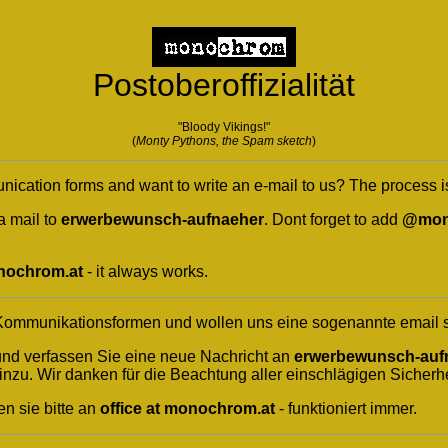
Postoberoffizialität
"Bloody Vikings!"
(
Monty Pythons, the Spam sketch
)
nication forms and want to write an e-mail to us? The process i
a mail to
erwerbewunsch-aufnaeher
. Dont forget to add
@mon
onochrom.at
- it always works.
 Kommunikationsformen und wollen uns eine sogenannte email sch
und verfassen Sie eine neue Nachricht an
erwerbewunsch-auf
inzu. Wir danken für die Beachtung aller einschlägigen Sicherhe
en sie bitte an
office at monochrom.at
- funktioniert immer.