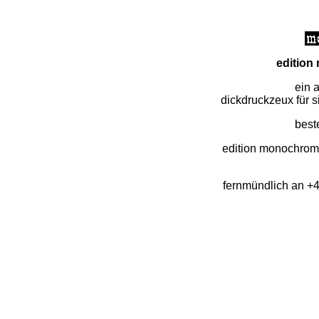
edition
ein a
dickdruckzeux für s
best
edition monochrom
fernmündlich an +