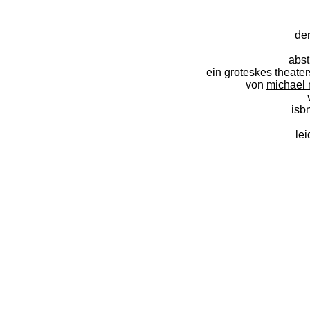
de
abst
ein groteskes theater
von
michael 
isb
lei