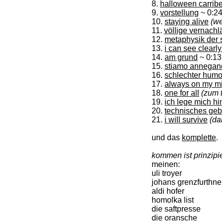
8.
halloween carrib
9.
vorstellung
~ 0:2
10.
staying alive
(w
11.
völlige vernach
12.
metaphysik der s
13.
i can see clearl
14.
am grund
~ 0:13
15.
stiamo annegando
16.
schlechter humo
17.
always on my m
18.
one for all
(zum 
19.
ich lege mich h
20.
technisches ge
21.
i will survive
(da
und das
komplette
.
kommen ist prinzipi
meinen:
uli troyer
johans grenzfurthne
aldi hofer
homolka list
die saftpresse
die oransche