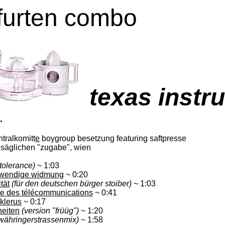
furten combo
texas instr
.
tralkomitt
e
boygroup besetzung featuring saftpresse
unsäglichen "zugabe", wien
 tolerance)
~ 1:03
otwendige widmung
~ 0:20
tät
(für den deutschen bürger stoiber)
~ 1:03
use des télécommunications
~ 0:41
 klerus
~ 0:17
heiten
(version "früüg")
~ 1:20
währingerstrassenmix)
~ 1:58