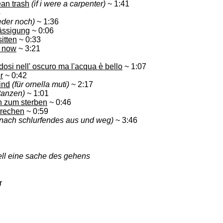
ean trash
(if i were a carpenter)
~ 1:41
4
eder noch)
~ 1:36
lässigung
~ 0:06
itten
~ 0:33
y now
~ 3:21
si nell' oscuro ma l'acqua è bello
~ 1:07
r
~ 0:42
ind
(für ornella muti)
~ 2:17
tanzen)
~ 1:01
in zum sterben
~ 0:46
brechen
~ 0:59
nach schlurfendes aus und weg)
~ 3:46
ell eine sache des gehens
r