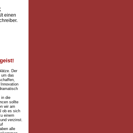
K
lt einen
hreiber.
geist!
lätze. Der
, um das
schaffen,
 Innovation
 dramatisch
in die
ncen sollte
en wir am
l ob es sich
zu einem
 und verzinst.
uf
aben alle