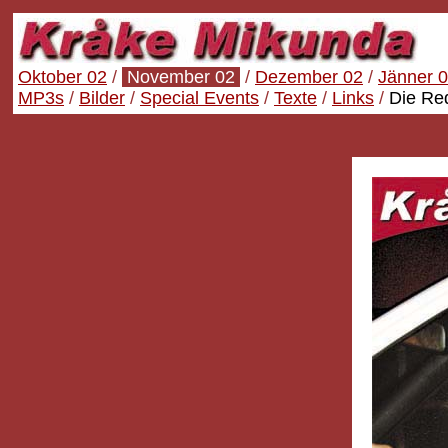
Oktober 02
/
November 02
/
Dezember 02
/
Jänner 
MP3s
/
Bilder
/
Special Events
/
Texte
/
Links
/
Die Re