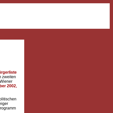
rgerliste
m zweiten
 Wiener
er 2002,
litischen
eiger
Programm