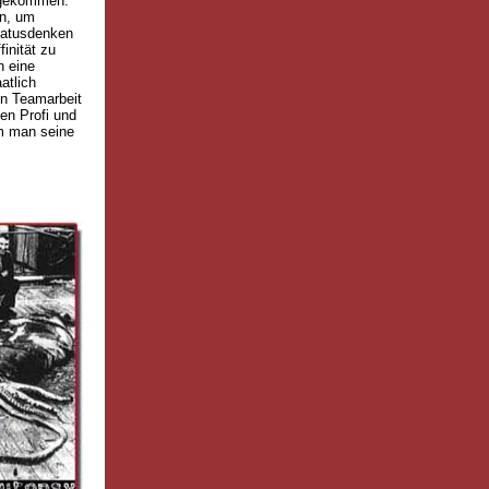
t gekommen.
en, um
Statusdenken
inität zu
h eine
atlich
in Teamarbeit
en Profi und
em man seine