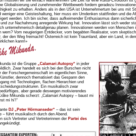
n müssen wir sie einfach wahrnehmen! Die Zeit für eine Kultur-Evolution is
che Globalisierung und zunehmender Wettbewerb fordern geradezu Innovation
higkeit zu erhalten. Anders als in den USA ist Unternehmertum bei uns mit 
d weniger eine Geisteshaltung, hier muss ein Umdenken stattfinden und die Aff
gert werden. Ich bin sicher, dass aufkeimender Enthusiasmus dann sicherlic
und zur Nachahmung anregende Wirkung hat. Innovation lässt sich weder sta
ch unternehmerisch detailgenau planen. Innovationen werden von Menschen 
 wem? Vom neugierigen Entdecker, vom begabten Realisator, vom skeptisch
 der den Weg freimacht! Österreich ist kein Traumland, aber ein Land, in d
rklichen kann!»
kunda ist die Gruppe
„Calamari:Autopsy“
in jeder
ildlich. Zwar handelt es sich bei den Burschen nicht
r der Forschergemeinschaft im eigentlichen Sinne,
ünstler, dennoch thematisiert das Gespann den
gang mit Technologien, flachen Hierarchien und
ntscheidungsstrukturen. Ein musikalisch zwar
edürftiges, aber gerade deswegen motivierendes
råke Mikunda scherzt: „Calamari:Autopsy – baust mi
t mi hi’!“
gante
DJ „Peter Hörmanseder“
– das ist sein
 – führt musikalisch durch den Abend.
n sich Vertreter und Vertreterinnen der
Partei des
ngekündigt.