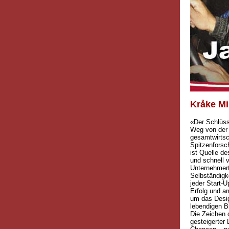
Kråke Mi
«Der Schlüss
Weg von der 
gesamtwirtsc
Spitzenforsc
ist Quelle d
und schnell v
Unternehmert
Selbständigke
jeder Start-
Erfolg und a
um das Desig
lebendigen Bi
Die Zeichen 
gesteigerter 