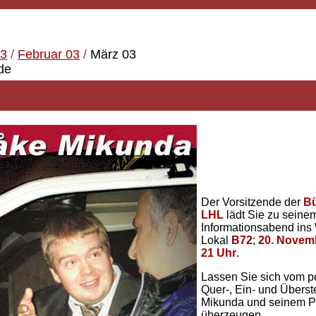
03
/
Februar 03
/
März 03
de
Der Vorsitzende der
Bü
LHL
lädt Sie zu seine
Informationsabend ins
Lokal
B72
;
20. Novemb
21 Uhr
.
Lassen Sie sich vom po
Quer-, Ein- und Überst
Mikunda und seinem 
überzeugen.