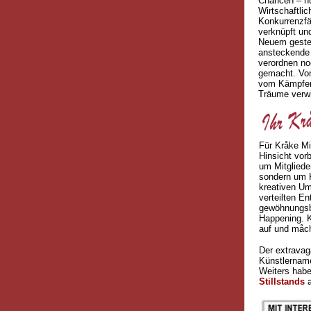
Chancen – nu
Wirtschaftli
Konkurrenzfä
verknüpft un
Neuem gestei
ansteckende 
verordnen no
gemacht. Von
vom Kämpfer,
Träume verwi
Für Kråke Mi
Hinsicht vorb
um Mitgliede
sondern um K
kreativen Um
verteilten E
gewöhnungsb
Happening. K
auf und måchs
Der extrava
Künstlername
Weiters habe
Stillstands
a