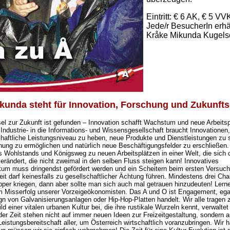
Eintritt: € 6 AK, € 5 VV
Jede/r BesucherIn erhä
Kråke Mikunda Kugelsc
kunda steht für Innovation, Forschung und Zukunfts
el zur Zukunft ist gefunden – Innovation schafft Wachstum und neue Arbeitsp
Industrie- in die Informations- und Wissensgesellschaft braucht Innovationen
haftliche Leistungsniveau zu heben, neue Produkte und Dienstleistungen zu 
hung zu ermöglichen und natürlich neue Beschäftigungsfelder zu erschließen.
es Wohlstands und Königsweg zu neuen Arbeitsplätzen in einer Welt, die sich
erändert, die nicht zweimal in den selben Fluss steigen kann! Innovatives
um muss dringendst gefördert werden und ein Scheitern beim ersten Versuch 
it darf keinesfalls zu gesellschaftlicher Ächtung führen. Mindestens drei Cha
Upper kriegen, dann aber sollte man sich auch mal getrauen hinzudeuten! Lern
m Misserfolg unserer Vorzeigeökonomisten. Das A und O ist Engagement, ega
n von Galvanisierungsanlagen oder Hip-Hop-Platten handelt. Wir alle tragen 
ld einer vitalen urbanen Kultur bei, die ihre rustikale Wurzeln kennt, verwaltet
der Zeit stehen nicht auf immer neuen Ideen zur Freizeitgestaltung, sondern a
Leistungsbereitschaft aller, um Österreich wirtschaftlich voranzubringen. Wir h