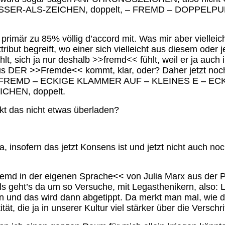
: GRÖSSER-ALS-ZEICHEN, doppelt, – FREMD – DOPPE
h primär zu 85% völlig d’accord mit. Was mir aber viellei
ribut begreift, wo einer sich vielleicht aus diesem ode
t, sich ja nur deshalb >>fremd<< fühlt, weil er ja auch in
s DER >>Fremde<< kommt, klar, oder? Daher jetzt noch
– FREMD – ECKIGE KLAMMER AUF – KLEINES E – E
CHEN, doppelt.
kt das nicht etwas überladen?
, insofern das jetzt Konsens ist und jetzt nicht auch n
emd in der eigenen Sprache<< von Julia Marx aus der P
alls geht’s da um so Versuche, mit Legasthenikern, also
hen und das wird dann abgetippt. Da merkt man mal, wie
ät, die ja in unserer Kultur viel stärker über die Verschr