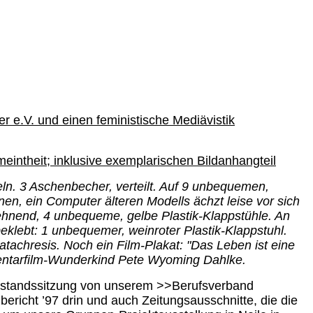
 e.V. und einen feministische Mediävistik
eintheit; inklusive exemplarischen Bildanhangteil
ln. 3 Aschenbecher, verteilt. Auf 9 unbequemen,
nen, ein Computer älteren Modells ächzt leise vor sich
lehnend, 4 unbequeme, gelbe Plastik-Klappstühle. An
klebt: 1 unbequemer, weinroter Plastik-Klappstuhl.
tachresis. Noch ein Film-Plakat: "Das Leben ist eine
entarfilm-Wunderkind Pete Wyoming Dahlke.
Vorstandssitzung von unserem >>Berufsverband
nbericht ’97 drin und auch Zeitungsausschnitte, die die