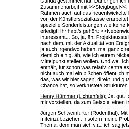
Gunda gesammelt hat. Daher geh ich au
Zusammenarbeit mit >>Steigbügel<<, d
Rahmen auch auf das neuentwickelte 
von der Künstlersozialkasse erarbeite
spezielle Sonderleistungen wie keine K
erledigt! Ihr habt’s gehört: >>Nebenwid
interessant... So, ja, äh: Projektausst
nach dem, mit der Aktualität von Ereig
ja auch irgendwo haben, mal ganz direk
ziemlich einig, äh, wie ich eurem Nick
Mittelpunkt stellen wollen. Und weil 
enthält, für schon was relativ Zentra
nicht auch mal ein bißchen öffentlich 
das, was wir hier sagen, direkt und qua
Chance hat, so verkrustete Strukturen 
Henry Hümmer (Lichtenfels):
Ja, gut, 
mir vorstellen, da zum Beispiel einen
Jürgen Schweinfurter (Rödenthal):
Mit 
miteinzubeziehen, insofern meine Prob
Thema, dem man sich v.a., ich sag jetz