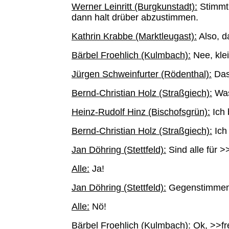
Werner Leinritt (Burgkunstadt):
Stimmt!
dann halt drüber abzustimmen.
Kathrin Krabbe (Marktleugast):
Also, d
Bärbel Froehlich (Kulmbach):
Nee, klei
Jürgen Schweinfurter (Rödenthal):
Das 
Bernd-Christian Holz (Straßgiech):
Was
Heinz-Rudolf Hinz (Bischofsgrün):
Ich 
Bernd-Christian Holz (Straßgiech):
Ich 
Jan Döhring (Stettfeld):
Sind alle für 
Alle:
Ja!
Jan Döhring (Stettfeld):
Gegenstimme
Alle:
Nö!
Bärbel Froehlich (Kulmbach):
Ok, >>fr