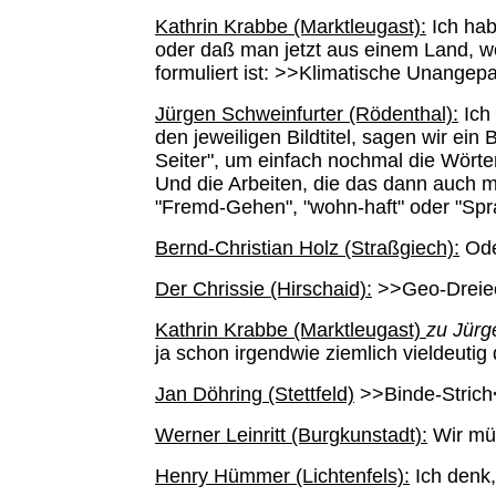
Kathrin Krabbe (Marktleugast):
Ich hab
oder daß man jetzt aus einem Land, wo‘
formuliert ist: >>Klimatische Unangepa
Jürgen Schweinfurter (Rödenthal):
Ich
den jeweiligen Bildtitel, sagen wir ein
Seiter", um einfach nochmal die Wörte
Und die Arbeiten, die das dann auch
"Fremd-Gehen", "wohn-haft" oder "Spra
Bernd-Christian Holz (Straßgiech):
Ode
Der Chrissie (Hirschaid):
>>Geo-Dreiec
Kathrin Krabbe (Marktleugast)
zu Jürg
ja schon irgendwie ziemlich vieldeutig
Jan Döhring (Stettfeld)
>>Binde-Strich<
Werner Leinritt (Burgkunstadt):
Wir müs
Henry Hümmer (Lichtenfels):
Ich denk,