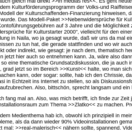
ch gleich mal direkt >>in medias res<<. Es geht heute
em Kulturförderungsprogramm der Volks-und Raiffeisen
Modell der Kulturschaffenden-Finanzierung hinweisen,
t wurde. Das Modell-Paket >>Nebenwidersprüche für Kult
ontoführungsgebühren auf 3 Jahre und die Möglichkeit zur 
ersprüche für Kulturstarter 2000", vielleicht für den ei
ellung in Naila, wo ja gesagt wurde, daß wir uns da mal e
nissen zu tun hat, die gerade stattfinden und wo wir auch
t oder indirekt, wie gesagt: je nach dem, thematisch her
en jetzt hier auch so entnehmen kann. Ja, wäre also dan
ich so eine thematische Grundsatzdiskussion, die ja au
les, grad jetzt so im Bereich >>Kunst<< halte, wo man si
machen kann, oder sogar: sollte, hab ich den Chrissie, d
si in Echtzeit ins Internet zu stellen, so als Diskussions
aufzubrechen. Also, bittschön, sprecht langsam und ein b
ich fang mal an. Also, was mich betrifft, ich finde zur 
 Installationsraum zum Thema >>Zlatko<< zu machen. Pro
dem Medienthema hab ich, obwohl ich prinzipiell in m
leme, als da dann wieder 90% Videoinstallationen gemac
t mal: >>real-malerisch<< nähern sollte, spannend. Video