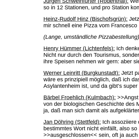
Jürgen Schweinfurter (Rödenthal):
Wenn
so in 12 Stationen, und pro Station 
Heinz-Rudolf Hinz (Bischofsgrün):
Jetz
mir schnell eine Pizza vom Francesco b
(Lange, umständliche Pizzabestellung
Henry Hümmer (Lichtenfels):
Ich denke
Nicht nur durch den Tourismus, sondern
ihre Speisen nehmen wir gern: aber si
Werner Leinritt (Burgkunstadt):
Jetzt p
wäre es prinzipiell möglich, daß ich d
Asylantenheim ist, und da gibt’s supe
Bärbel Froehlich (Kulmbach):
>>Angst 
von der biologischen Geschichte des M
ja, daß man sich damit als aufgeklär
Jan Döhring (Stettfeld):
Ich assoziiere 
bestimmtes Wort nicht einfällt, also s
>>ausgeschlossen<< sein, oft ja auch