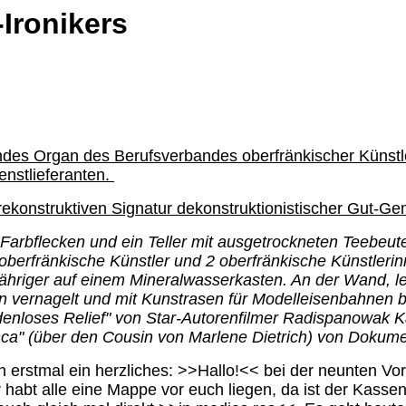
Ironikers
ndes Organ des Berufsverbandes oberfränkischer Künstler
enstlieferanten.
ekonstruktiven Signatur dekonstruktionistischer Gut-Gem
Farbflecken und ein Teller mit ausgetrockneten Teebeute
oberfränkische Künstler und 2 oberfränkische Künstlerin
njähriger auf einem Mineralwasserkasten. An der Wand, 
 vernagelt und mit Kunstrasen für Modelleisenbahnen be
odenloses Relief" von Star-Autorenfilmer Radispanowak Ka
ca" (über den Cousin von Marlene Dietrich) von Dokum
n erstmal ein herzliches: >>Hallo!<< bei der neunten 
r habt alle eine Mappe vor euch liegen, da ist der Kasse