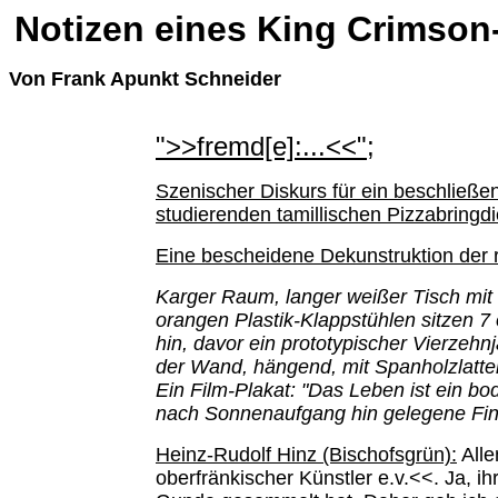
Notizen eines King Crimson-
Von Frank Apunkt Schneider
">>fremd[e]:...<<";
Szenischer Diskurs für ein beschließe
studierenden tamillischen Pizzabringdi
Eine bescheidene Dekunstruktion der r
Karger Raum, langer weißer Tisch mit 
orangen Plastik-Klappstühlen sitzen 7 
hin, davor ein prototypischer Vierzeh
der Wand, hängend, mit Spanholzlatten
Ein Film-Plakat: "Das Leben ist ein b
nach Sonnenaufgang hin gelegene Fin
Heinz-Rudolf Hinz (Bischofsgrün):
Alle
oberfränkischer Künstler e.v.<<. Ja, ih