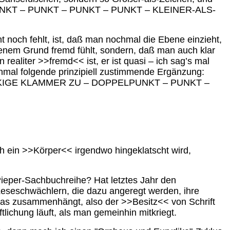
LPUNKT – PUNKT – PUNKT – PUNKT – KLEINER-ALS-
cht noch fehlt, ist, daß man nochmal die Ebene einzieht,
r jenem Grund fremd fühlt, sondern, daß man auch klar
 realiter >>fremd<< ist, er ist quasi – ich sag’s mal
mal folgende prinzipiell zustimmende Ergänzung:
CKIGE KLAMMER ZU – DOPPELPUNKT – PUNKT –
och ein >>Körper<< irgendwo hingeklatscht wird,
ieper-Sachbuchreihe? Hat letztes Jahr den
: Leseschwächlern, die dazu angeregt werden, ihre
 das zusammenhängt, also der >>Besitz<< von Schrift
iftlichung läuft, als man gemeinhin mitkriegt.