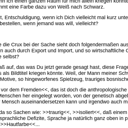
 ich einen ganzen Raum für mich allein kriegen könnte
kommt eine Farbe dazu von Weiß nach Schwarz.
t, Entschuldigung, wenn ich Dich vielleicht mal kurz unte
estellen, wenn jemand was will, vielleicht?
)
 die Crux bei der Sache sieht doch folgendermaßen aus
 auch durch Export und Import, und so wirtschaftliche G
e selbst?
aß auf, das was Du jetzt gerade gesagt hast, diese Frag
as als Bildtitel kriegen könnte. Weil, der Mann meiner Sc
r Motive, so hingeworfenes Spielzeug, trauriges bosnisc
vor dem Fremden<<, das ist doch die anthropologische G
enschen her eingelegt worden, von der genetisch abgela
ter Mensch auseinandersetzen kann und irgendwo auch m
da so Sachen wie: >>traurig<<, >>isoliert<<, daß einem
o sprachliche Defizite, Sprache ja natürlich ganz oben in
 >>Hautfarbe<<...