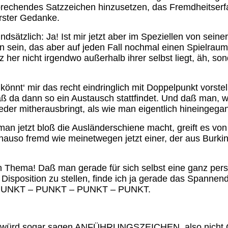
sprechendes Satzzeichen hinzusetzen, das Fremdheitser
ster Gedanke.
dsätzlich: Ja! Ist mir jetzt aber im Speziellen von sein
 sein, das aber auf jeden Fall nochmal einen Spielraum 
er nicht irgendwo außerhalb ihrer selbst liegt, äh, so
könnt‘ mir das recht eindringlich mit Doppelpunkt vorste
 da dann so ein Austausch stattfindet. Und daß man, w
er mitherausbringt, als wie man eigentlich hineingegan
n jetzt bloß die Ausländerschiene macht, greift es von
enauso fremd wie meinetwegen jetzt einer, der aus Burk
 Thema! Daß man gerade für sich selbst eine ganz pers
Disposition zu stellen, finde ich ja gerade das Spannend
PUNKT – PUNKT – PUNKT – PUNKT.
 würd sogar sagen ANFÜHRUNGSZEICHEN, also nicht Gä