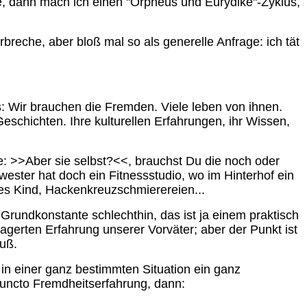
, dann mach ich einen "Orpheus und Eurydike"-Zyklus,
rbreche, aber bloß mal so als generelle Anfrage: ich tät
: Wir brauchen die Fremden. Viele leben von ihnen.
eschichten. Ihre kulturellen Erfahrungen, ihr Wissen,
e: >>Aber sie selbst?<<, brauchst Du die noch oder
hwester hat doch ein Fitnessstudio, wo im Hinterhof ein
hes Kind, Hackenkreuzschmierereien...
rundkonstante schlechthin, das ist ja einem praktisch
gerten Erfahrung unserer Vorväter; aber der Punkt ist
uß.
 in einer ganz bestimmten Situation ein ganz
 puncto Fremdheitserfahrung, dann: