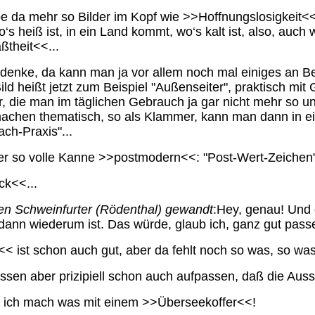
e da mehr so Bilder im Kopf wie >>Hoffnungslosigkeit<<
s heiß ist, in ein Land kommt, wo‘s kalt ist, also, auc
ßtheit<<...
 denke, da kann man ja vor allem noch mal einiges an
 Bild heißt jetzt zum Beispiel "Außenseiter", praktisch 
r, die man im täglichen Gebrauch ja gar nicht mehr so u
 machen thematisch, so als Klammer, kann man dann in
ch-Praxis"...
r so volle Kanne >>postmodern<<: "Post-Wert-Zeichen"
k<<...
en Schweinfurter (Rödenthal) gewandt
:Hey, genau! Und 
 dann wiederum ist. Das würde, glaub ich, ganz gut passen
< ist schon auch gut, aber da fehlt noch so was, so was
sen aber prizipiell schon auch aufpassen, daß die Ausst
 ich mach was mit einem >>Überseekoffer<<!