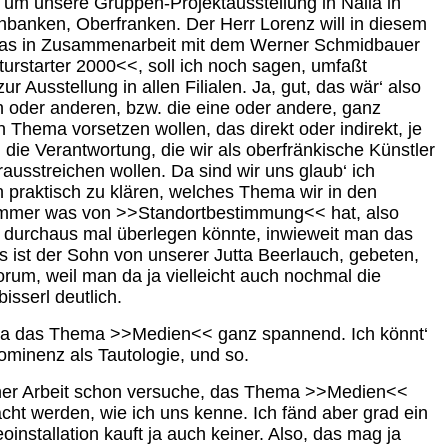
 um unsere Gruppen-Projektausstellung in Naila in
banken, Oberfranken. Der Herr Lorenz will in diesem
 das in Zusammenarbeit mit dem Werner Schmidbauer
urstarter 2000<<, soll ich noch sagen, umfaßt
Ausstellung in allen Filialen. Ja, gut, das wär‘ also
nen oder anderen, bzw. die eine oder andere, ganz
in Thema vorsetzen wollen, das direkt oder indirekt, je
 die Verantwortung, die wir als oberfränkische Künstler
ausstreichen wollen. Da sind wir uns glaub‘ ich
n praktisch zu klären, welches Thema wir in den
ch immer was von >>Standortbestimmung<< hat, also
ch durchaus mal überlegen könnte, inwieweit man das
as ist der Sohn von unserer Jutta Beerlauch, gebeten,
forum, weil man da ja vielleicht auch nochmal die
isserl deutlich.
Zeit ja das Thema >>Medien<< ganz spannend. Ich könnt‘
minenz als Tautologie, und so.
einer Arbeit schon versuche, das Thema >>Medien<<
ht werden, wie ich uns kenne. Ich fänd aber grad ein
installation kauft ja auch keiner. Also, das mag ja