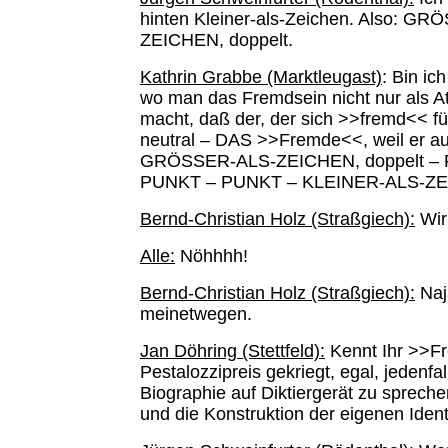
hinten Kleiner-als-Zeichen. Also
ZEICHEN, doppelt.
Kathrin Grabbe (Marktleugast)
: Bin ic
wo man das Fremdsein nicht nur als Att
macht, daß der, der sich >>fremd<< fühl
neutral – DAS >>Fremde<<, weil er au
GRÖSSER-ALS-ZEICHEN, doppelt 
PUNKT – PUNKT – KLEINER-ALS-ZEI
Bernd-Christian Holz (Straßgiech):
Wir
Alle:
Nöhhhh!
Bernd-Christian Holz (Straßgiech):
Naja
meinetwegen.
Jan Döhring (Stettfeld):
Kennt Ihr >>Fr
Pestalozzipreis gekriegt, egal, jedenf
Biographie auf Diktiergerät zu sprec
und die Konstruktion der eigenen Identit