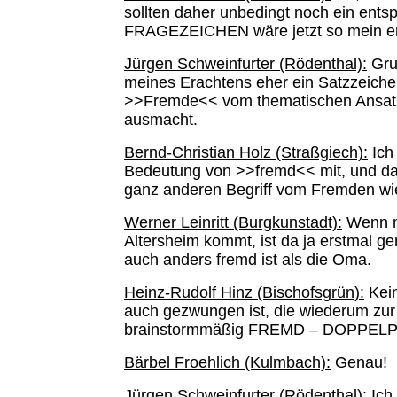
sollten daher unbedingt noch ein ent
FRAGEZEICHEN wäre jetzt so mein er
Jürgen Schweinfurter (Rödenthal):
Grun
meines Erachtens eher ein Satzzeichen
>>Fremde<< vom thematischen Ansatz h
ausmacht.
Bernd-Christian Holz (Straßgiech):
Ich 
Bedeutung von >>fremd<< mit, und daß
ganz anderen Begriff vom Fremden wied
Werner Leinritt (Burgkunstadt):
Wenn ma
Altersheim kommt, ist da ja erstmal g
auch anders fremd ist als die Oma.
Heinz-Rudolf Hinz (Bischofsgrün):
Kein
auch gezwungen ist, die wiederum zur 
brainstormmäßig FREMD – DOPPEL
Bärbel Froehlich (Kulmbach):
Genau!
Jürgen Schweinfurter (Rödenthal):
Ich