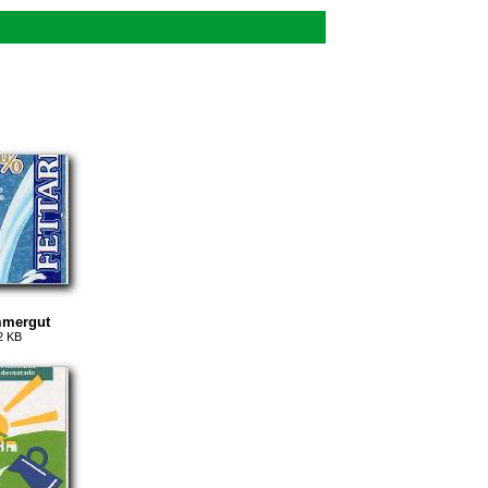
mmergut
2 KB