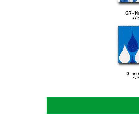
GR - N
77 
D - n
47 