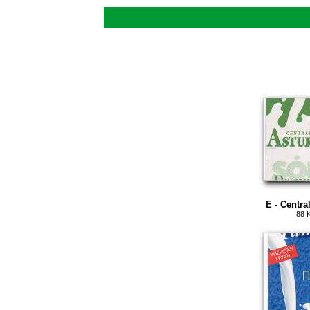
E - Centra
88 