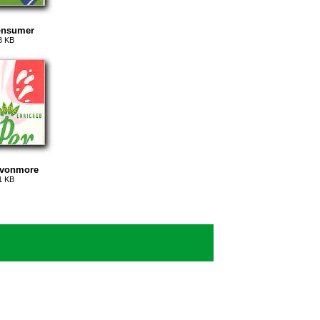
onsumer
8 KB
Avonmore
1 KB