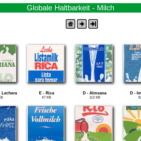
Globale Haltbarkeit - Milch
l Lechera
E - Rica
D - Almsana
D - I
KB
67 KB
112 KB
9