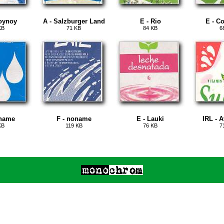
oynoy
A - Salzburger Land
E - Rio
E - C
KB
71 KB
84 KB
6
oname
F - noname
E - Lauki
IRL - 
KB
119 KB
76 KB
7