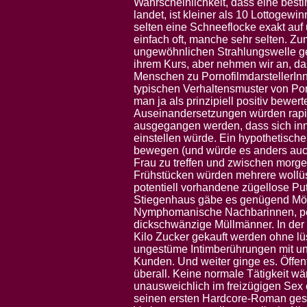
Wahrscheinlichkeit, dass eine best
landet, ist kleiner als 10 Lottogewi
selten eine Schneeflocke exakt auf
einfach oft, manche sehr selten. Zu
ungewöhnlichen Strahlungswelle getr
ihrem Kurs, aber nehmen wir an, da
Menschen zu PornofilmdarstellerInn
typischen Verhaltensmuster von P
man ja als prinzipiell positiv bewer
Auseinandersetzungen würden rap
ausgegangen werden, dass sich inne
einstellen würde. Ein hypothetische
bewegen (und würde es anders auch 
Frau zu treffen und zwischen morg
Frühstücken würden mehrere wollüs
potentiell vorhandene zügellose Pu
Stiegenhaus gäbe es genügend Mögl
Nymphomanische Nachbarinnen, per
dickschwänzige Müllmänner. In de
Kilo Zucker gekauft werden ohne l
ungestüme Intimberührungen mit une
Kunden. Und weiter ginge es. Öffent
überall. Keine normale Tätigkeit w
unausweichlich im freizügigen Sex e
seinen ersten Hardcore-Roman ges