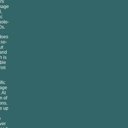
rs'
image
,
ic
hoto-
0s.
does
 so-
ut
 and
h is
able
int
fic
sage
 At
n of
ons.
re up
e
ver