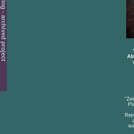
Ab
"Zei
Pl
Repr
wa