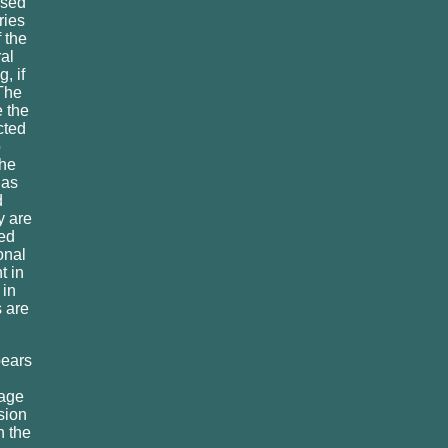
ssed
ries
 the
ral
, if
The
 the
cted
o
the
 as
d
y are
ed
onal
t in
 in
s are
.
pears
mage
sion
h the