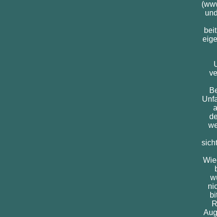
(www
und
bei
eige
U
ve
Be
Unfa
a
de
we
sich
Wie
w
ni
bi
R
Aug