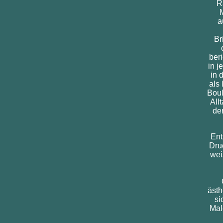
R
a
Br
beri
in j
in 
als
Boul
All
der
Ent
Druc
wei
ästh
si
Mal