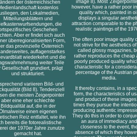
image 8). Most 'Zeigerpointe
ändern der österreichischen
however, have a rather poor 
Medienlandschaft kostenlos
quality which, painted in oil
usliegen, den Lokalmedien,
displays a singular aesthet
Mitteilungsblättern und
attraction comparable to the p
iefkastenwurfsendungen, die
realistic paintings of the 197
ortspezifisches Geschehen
chten. Aber er findet sich auch
The often poor image quality 
ener überregionalisierten Form,
not strive for the aesthetics of
der das provinzielle Österreich
called glossy magazines, b
 landesweites, auflagenstarkes
rather reproduces the cheap
evardblatt wiederkehrt und die
poorly produced quality whic
tagswahrnehmung weiter Teile
characteristic for a consider
 Gesellschaft grundiert, prägt
percentage of the Austrian pr
und strukturiert.
media.
sprechend variieren Bild- und
It thereby contains, in a speci
kqualität (Bild 8). Tendenziell
form, the characteristics of u
sen die meisten Zeigerpointer
and product of these images.
aber eine eher schlechte
times they pursue the intentio
Bildqualität auf, die in der
producing authentic impressi
Ölmalweise einen eigenen
They do this in order to conju
etischen Reiz entfaltet, wie ihn
an aura of immediacy and
ch bereits die fotorealistische
closeness to the event, th
erei der 1970er Jahre zunutze
absence of which they howe
gemacht hat.