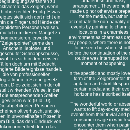
amateurish and hasty
Beglaubigungsverfahren zu
arrangement. They are neit
aktivieren: das Zeigen, wenn
made up nor otherwise prep
h ohne rechten Erfolg. Etwas
for the media, but rather
igtes stellt sich dort nicht ein,
accentuate the non-banality of
in die Finger und Hände der
events by pointing to charml
gebildeten Personen weisen.
locations in a charmless
mutlich um diesen Mangel zu
environment as charmless day
kompensieren, erwecken
day people, where there is no
"Zeigerpointer" gerne den
to be seen but where short
Anschein liebloser und
before the continuation of the 
geschulter Schnappschüsse,
routine was interrupted for
wohl es sich in den meisten
moment of happening.
Fällen doch um mit Bedacht
ngierte Bildereignisse handelt,
In the specific and mostly lov
die von professionellen
form of the 'Zeigerpointer' t
tografInnen in Szene gesetzt
agitation and short lifespan 
den. Dies zeigt sich in der oft
certain media and their eve
tellt wirkenden Weise, in der
horizons has inscribed itsel
f die entsprechenden Stellen
gewiesen wird (Bild 10).
'The wonderful world or abse
Die abgebildeten Personen
wants to lift day-to-day med
cheinen oft verhuscht und sie
events from their trivial and 
en in unvorteilhaften Posen in
consumer usage in which 
em Bild, das den Eindruck von
encounter them when pagi
nkomponiertheit durch das