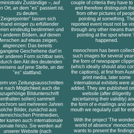
ministrativ Zuständige –, auf
couple of criteria they have to f
n Ort, an dem "es" passiert ist,
and therefore distinguish t
zu deuten.
from other pictures of peop
"Zeigerpointer" lassen sich
pointing at something. Th
nhand einiger zu erfüllender
reported event must not be vis
erien eindeutig bestimmen und
through any other means than
n anderen Bildern, auf denen
pointing at the spot where 'i
enschen auf etwas zeigen,
happened.
abgrenzen: Das bereits
monochrom has been collect
rgangene Geschehene darf in
such images for several year
er anderen Form sichtbar sein,
the form of newspaper clippi
 durch den Akt des deutenden
(which ideally should also co
eisens auf jene Stelle, an der
the captions), at first from Aus
"es" stattfand.
print media, later some
Form von Zeitungsausschnitten
international exhibits were a
ie nach Möglichkeit auch die
added. They are published on
azugehörige Bildunterschrift
website (after diligently
enthalten sollen) sammelt
ascertaining their validity) an
ochrom seit mehreren Jahren
the form of e-mailings and wor
solche Bilder, zunächst aus
mouth we regularly call for ent
sterreichischen Printmedien,
With the project 'The wonder
ter kamen auch internationale
world of absence' monochr
ponate hinzu. Sie werden auf
wants to present the findings
unserer Website (nach