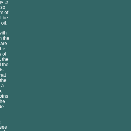
y to
lso
m of
l be
oil.
with
n the
 are
the
 of
 the
d the
ts.
hat
 the
 a
de
coins
the
de
.
e
(see