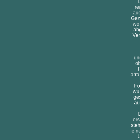
re
auc
Geze
woh
ab
Ver
un
ob
arra
Fo
wur
ges
au
ers
steh
ein
U