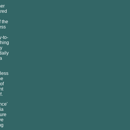
her
ared
 the
ess
-to-
thing
ly
daily
 a
eless
he
of
nt
f.
nce'
ia
pure
we
ng