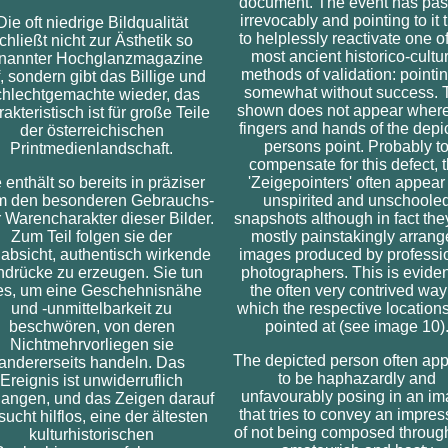
document. The event has pa
irrevocably and pointing to it t
Die oft niedrige Bildqualität
to helplessly reactivate one of
chließt nicht zur Ästhetik so
most ancient historico-cultu
nannter Hochglanzmagazine
methods of validation: pointing
, sondern gibt das Billige und
somewhat without success. 
hlechtgemachte wieder, das
shown does not appear where
akteristisch ist für große Teile
fingers and hands of the depi
der österreichischen
persons point. Probably t
Printmedienlandschaft.
compensate for this defect, 
 enthält so bereits in präziser
'Zeigepointers' often appear
m den besonderen Gebrauchs-
unspirited and unschoole
 Warencharakter dieser Bilder.
snapshots although in fact the
Zum Teil folgen sie der
mostly painstakingly arrang
dabsicht, authentisch wirkende
images produced by professi
ndrücke zu erzeugen. Sie tun
photographers. This is eviden
es, um eine Geschehnisnähe
the often very contrived way
und -unmittelbarkeit zu
which the respective location
beschwören, von deren
pointed at (see image 10)
Nichtmehrvorliegen sie
The depicted person often ap
andererseits handeln. Das
to be haphazardly and
Ereignis ist unwiderruflich
unfavourably posing in an i
angen, und das Zeigen darauf
that tries to convey an impres
sucht hilflos, eine der ältesten
of not being composed throug
kulturhistorischen