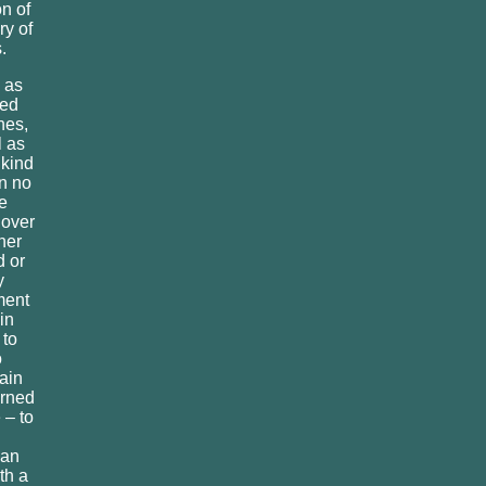
on of
ry of
.
 as
ted
nes,
l as
 kind
n no
e
 over
her
 or
y
ment
in
 to
o
tain
erned
 – to
can
th a