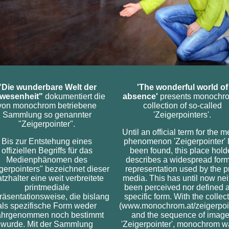
"Die wunderbare Welt der
'The wonderful world of
wesenheit"
dokumentiert die
absence'
presents monochr
von monochrom betriebene
collection of so-called
Sammlung so genannter
'Zeigerpointers'.
"Zeigerpointer".
Until an official term for the 
Bis zur Entstehung eines
phenomenon 'Zeigerpointer'
offiziellen Begriffs für das
been found, this place hold
Medienphänomen des
describes a widespread form
gerpointers" bezeichnet dieser
representation used by the pr
atzhalter eine weit verbreitete
media. This has until now nei
printmediale
been perceived nor defined 
äsentationsweise, die bislang
specific form. With the collec
als spezifische Form weder
(www.monochrom.at/zeigerpoi
hrgenommen noch bestimmt
and the sequence of imag
wurde. Mit der Sammlung
'Zeigerpointer', monochrom w