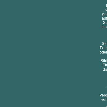
s
ge
auf
Sc
char
Sie
For
oder
Bil
Ei
di
verg
ver