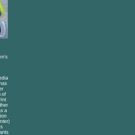
om's
media
 has
er
 of
int
ther
as a
tion
nter)
es
ants