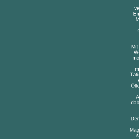
ve
Em
M
Mit
We
mo
m
Tät
Öff
A
dab
Der
Maga
s