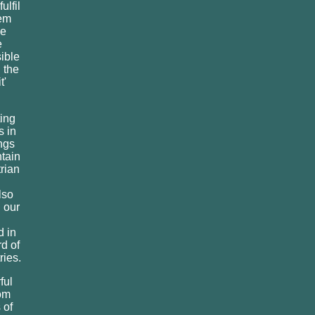
ulfil
hem
le
e
ible
 the
t'
ing
s in
ngs
ntain
trian
lso
 our
d in
d of
ries.
ful
om
 of