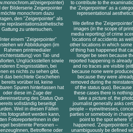
.monochrom.at/zeigerpointer)
to contribute to the examinati
 der Bilderserie Zeigerpointer
the 'Zeigerpointer' as a catego
möchte monochrom dazu
representational aesthetics
tragen, den "Zeigerpointer" als
We define the 'Zeigerpointer'
ne repräsentationsästhetische
images (in the scope of prin
Gattung zu untersuchen.
media reporting) of crime sce
nter einem "Zeigerpointer"
locations of accidents as wel
rstehen wir Abbildungen (im
other locations in which some
Rahmen printmedialer
of thing has happened that ca
richterstattung) von Tat- und
longer be seen because th
llorten, Unglücksstellen sowie
reported happening is already
nderen Ereignisstätten, bei
and no traces are visible (eit
nen es nichts zu sehen gibt,
because none were produced
il das berichtete Geschehen
because they were alread
bereits vorüber ist, keine
removed during the reinstate
tbaren Spuren hinterlassen hat
of the status quo). Because 
oder diese im Zuge der
these cases there is nothing
dereinsetzung des Status Quo
take a picture of, the phot
bereits vollständig beseitigt
journalist generally asks cer
urden. Weil in diesen Fällen
people – eyewitnesses, conc
chts fotografiert werden kann,
parties or somebody in charge
tten FotoreporterInnen in der
point to the spot where 'it'
egel bestimmte Personen –
happened. 'Zeigerpointers' 
enzeugInnen, Betroffene oder
unambiguously be defined wi