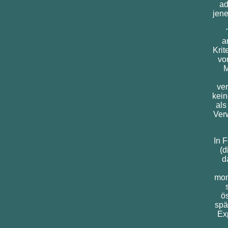
ad
jene
a
Krit
vo
M
ve
kein
als
Verw
In 
(d
d
mon
ö
spä
Ex