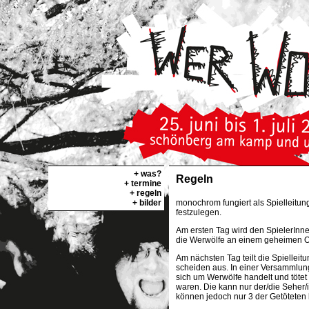
+ was?
Regeln
+ termine
+ regeln
+ bilder
monochrom fungiert als Spielleitung 
festzulegen.
Am ersten Tag wird den SpielerInn
die Werwölfe an einem geheimen Or
Am nächsten Tag teilt die Spielleit
scheiden aus. In einer Versammlun
sich um Werwölfe handelt und tötet
waren. Die kann nur der/die Seher/in 
können jedoch nur 3 der Getötete