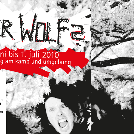
en
t.
en
s